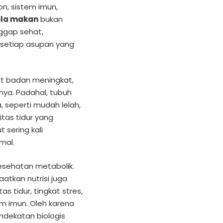
on, sistem imun,
ola makan
bukan
ggap sehat,
setiap asupan yang
t badan meningkat,
nya. Padahal, tubuh
 seperti mudah lelah,
itas tidur yang
 sering kali
mal.
kesehatan metabolik.
atkan nutrisi juga
s tidur, tingkat stres,
tem imun. Oleh karena
endekatan biologis