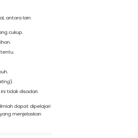
, antara lain:
ang cukup.
ihan.
tentu.
buh.
ating
).
 tidak disadari.
lmiah dapat dipelajari
yang menjelaskan