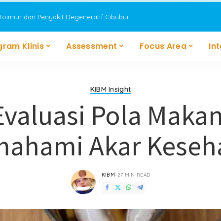
utoimun dan Penyakit Degeneratif Cibubur
gram Klinis
Assessment
Focus Area
In
KIBM Insight
Evaluasi Pola Makan
ahami Akar Keseh
KIBM
27 MIN READ
POSTED
BY