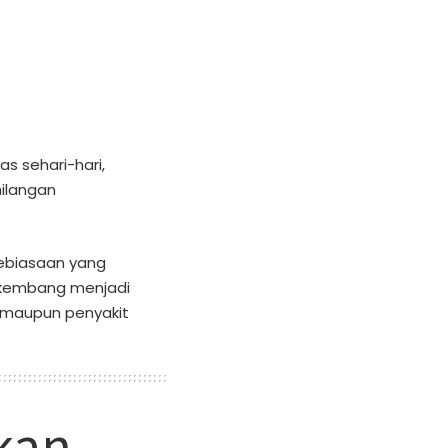
as sehari-hari,
ilangan
kebiasaan yang
rkembang menjadi
s, maupun penyakit
kan