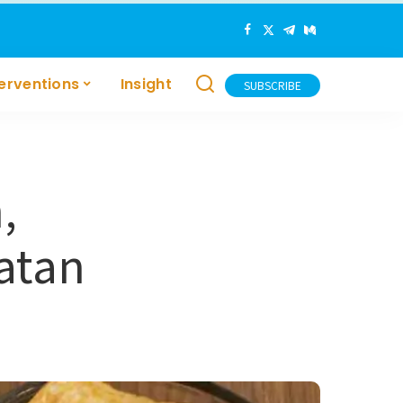
terventions
Insight
SUBSCRIBE
,
atan