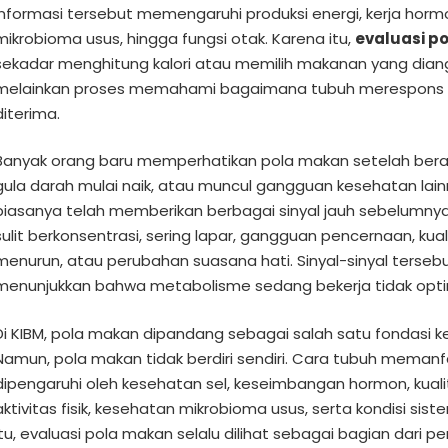
Informasi tersebut memengaruhi produksi energi, kerja horm
mikrobioma usus, hingga fungsi otak. Karena itu,
evaluasi p
sekadar menghitung kalori atau memilih makanan yang dian
melainkan proses memahami bagaimana tubuh merespons 
diterima.
Banyak orang baru memperhatikan pola makan setelah bera
gula darah mulai naik, atau muncul gangguan kesehatan lain
biasanya telah memberikan berbagai sinyal jauh sebelumnya,
sulit berkonsentrasi, sering lapar, gangguan pencernaan, kual
menurun, atau perubahan suasana hati. Sinyal-sinyal tersebut
menunjukkan bahwa metabolisme sedang bekerja tidak opti
Di KIBM, pola makan dipandang sebagai salah satu fondasi 
Namun, pola makan tidak berdiri sendiri. Cara tubuh memanfa
dipengaruhi oleh kesehatan sel, keseimbangan hormon, kualita
aktivitas fisik, kesehatan mikrobioma usus, serta kondisi sis
itu, evaluasi pola makan selalu dilihat sebagai bagian dari p