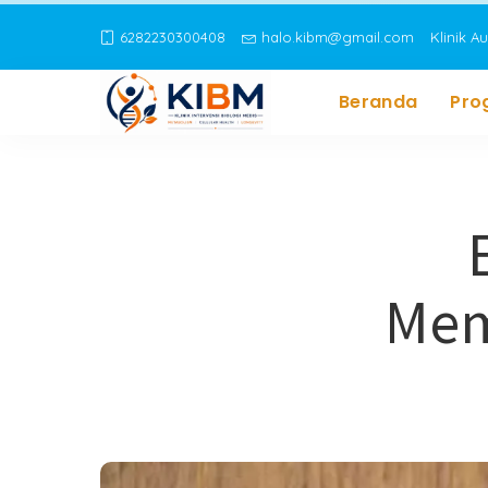
6282230300408
halo.kibm@gmail.com
Klinik A
Beranda
Pro
Mem