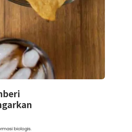
mberi
ngarkan
asi biologis.