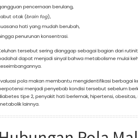
gangguan pencernaan berulang,
kabut otak (
brain fog
),
suasana hati yang mudah berubah,
hingga penurunan konsentrasi.
Keluhan tersebut sering dianggap sebagai bagian dari rutinit
padahal dapat menjadi sinyal bahwa metabolisme mulai keh
keseimbangannya.
Evaluasi pola makan membantu mengidentifikasi berbagai 
berpotensi menjadi penyebab kondisi tersebut sebelum be
diabetes tipe 2, penyakit hati berlemak, hipertensi, obesita
metabolik lainnya.
Hubungan Pola Ma