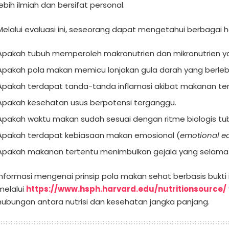
lebih ilmiah dan bersifat personal.
Melalui evaluasi ini, seseorang dapat mengetahui berbagai hal
Apakah tubuh memperoleh makronutrien dan mikronutrien y
Apakah pola makan memicu lonjakan gula darah yang berleb
Apakah terdapat tanda-tanda inflamasi akibat makanan ter
Apakah kesehatan usus berpotensi terganggu.
Apakah waktu makan sudah sesuai dengan ritme biologis tu
Apakah terdapat kebiasaan makan emosional (
emotional e
Apakah makanan tertentu menimbulkan gejala yang selama ini
Informasi mengenai prinsip pola makan sehat berbasis bukti i
melalui
https://www.hsph.harvard.edu/nutritionsource/
hubungan antara nutrisi dan kesehatan jangka panjang.