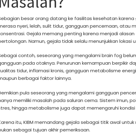
Masalah?
Sebagian besar orang datang ke fasilitas kesehatan karena 
merasa nyeri, lelah, sulit tidur, gangguan pencernaan, ata
konsentrasi. Gejala memang penting karena menjadi alasan
pertolongan. Namun, gejala tidak selalu menunjukkan lokasi
Sebagai contoh, seseorang yang mengalami brain fog belum
gangguan pada otaknya. Penurunan kemampuan berpikir dap
kualitas tidur, inflamasi kronis, gangguan metabolisme energ
maupun berbagai faktor lainnya.
Demikian pula seseorang yang mengalami gangguan pence
hanya memiliki masalah pada saluran cerna. Sistem imun, po
stres, hingga metabolisme juga dapat memengaruhi kondisi 
Karena itu, KIBM memandang gejala sebagai titik awal unt
bukan sebagai tujuan akhir pemeriksaan.