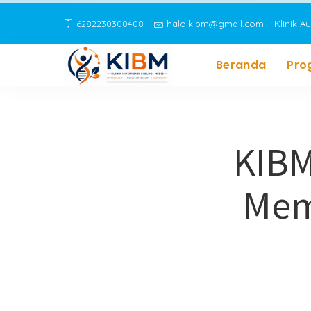
6282230300408
halo.kibm@gmail.com
Klinik A
Beranda
Pro
KIBM
Mem