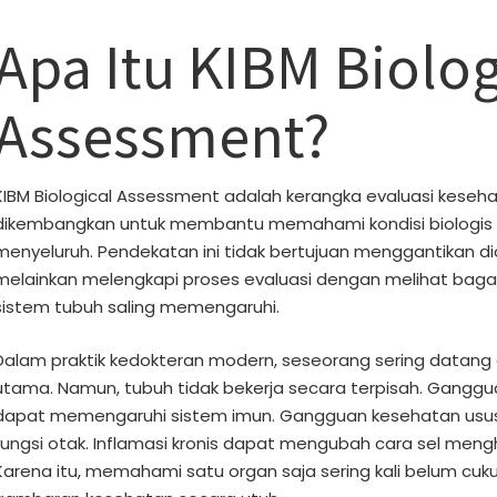
Apa Itu KIBM Biolog
Assessment?
KIBM Biological Assessment adalah kerangka evaluasi keseh
dikembangkan untuk membantu memahami kondisi biologis 
menyeluruh. Pendekatan ini tidak bertujuan menggantikan di
melainkan melengkapi proses evaluasi dengan melihat bag
sistem tubuh saling memengaruhi.
Dalam praktik kedokteran modern, seseorang sering datang
utama. Namun, tubuh tidak bekerja secara terpisah. Gangg
dapat memengaruhi sistem imun. Gangguan kesehatan us
fungsi otak. Inflamasi kronis dapat mengubah cara sel mengh
Karena itu, memahami satu organ saja sering kali belum cuk