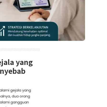
jala yang
enyebab
lami gejala yang
lnya, dua orang
galami gangguan