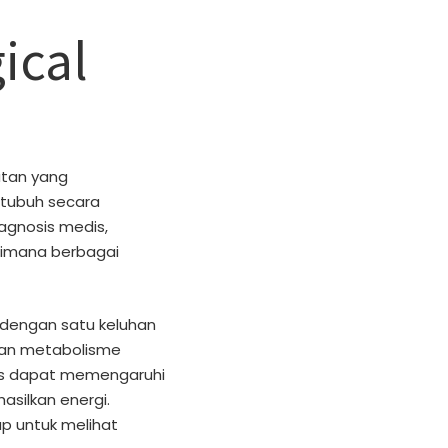
ical
atan yang
tubuh secara
agnosis medis,
aimana berbagai
 dengan satu keluhan
uan metabolisme
us dapat memengaruhi
asilkan energi.
up untuk melihat