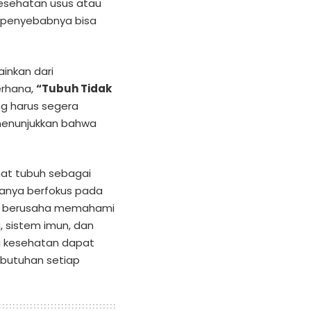
kesehatan usus atau
ar penyebabnya bisa
ainkan dari
erhana,
“Tubuh Tidak
g harus segera
 menunjukkan bahwa
at tubuh sebagai
hanya berfokus pada
api berusaha memahami
, sistem imun, dan
i kesehatan dapat
ebutuhan setiap