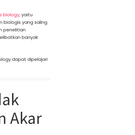
s biology
, yaitu
 biologis yang saling
m penelitian
elibatkan banyak
ogy dapat dipelajari
dak
n Akar