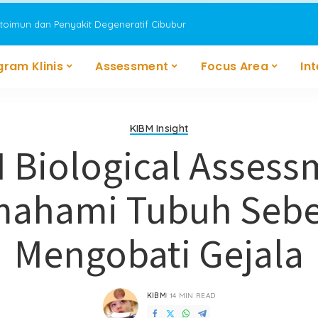
utoimun dan Penyakit Degeneratif Cibubur
gram Klinis
Assessment
Focus Area
In
KIBM Insight
 Biological Assess
ahami Tubuh Seb
Mengobati Gejala
KIBM
14 MIN READ
POSTED
BY