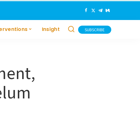
terventions
Insight
SUBSCRIBE
ment,
elum