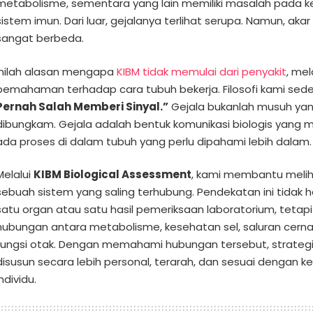
metabolisme, sementara yang lain memiliki masalah pada 
sistem imun. Dari luar, gejalanya terlihat serupa. Namun, ak
sangat berbeda.
Inilah alasan mengapa
KIBM tidak memulai dari penyakit
, mel
pemahaman terhadap cara tubuh bekerja. Filosofi kami sed
Pernah Salah Memberi Sinyal.”
Gejala bukanlah musuh yan
dibungkam. Gejala adalah bentuk komunikasi biologis yang
ada proses di dalam tubuh yang perlu dipahami lebih dalam.
Melalui
KIBM Biological Assessment
, kami membantu melih
sebuah sistem yang saling terhubung. Pendekatan ini tidak 
satu organ atau satu hasil pemeriksaan laboratorium, tet
hubungan antara metabolisme, kesehatan sel, saluran cerna
fungsi otak. Dengan memahami hubungan tersebut, strateg
disusun secara lebih personal, terarah, dan sesuai dengan k
individu.