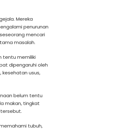
gejala. Mereka
u mengalami penurunan
 seseorang mencari
 utama masalah.
 tentu memiliki
at dipengaruhi oleh
i, kesehatan usus,
rnaan belum tentu
la makan, tingkat
tersebut.
uk memahami tubuh,