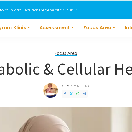
utoimun dan Penyakit Degeneratif Cibubur
gram Klinis
Assessment
Focus Area
In
Focus Area
bolic & Cellular H
KIBM
6 MIN READ
POSTED
BY