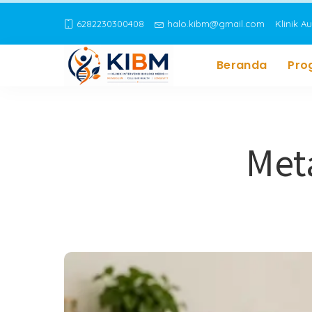
6282230300408
halo.kibm@gmail.com
Klinik A
Beranda
Pro
Meta