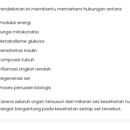
Pendekatan ini membantu memahami hubungan antara:
Produksi energi
Fungsi mitokondria
Metabolisme glukosa
Sensitivitas insulin
Komposisi tubuh
Inflamasi tingkat rendah
Regenerasi sel
Proses penuaan biologis
Karena seluruh organ tersusun dari miliaran sel, kesehatan t
sangat bergantung pada kesehatan setiap sel tersebut.