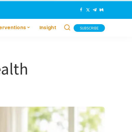
terventions
Insight
SUBSCRIBE
ealth