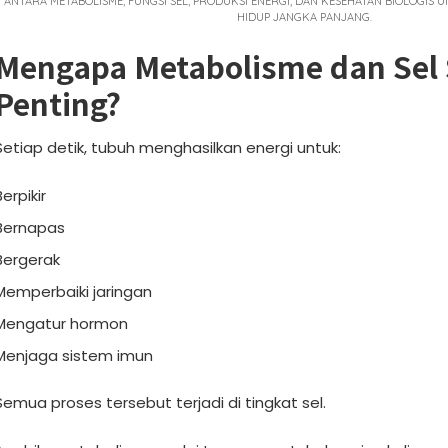
ANTARA METABOLISME, FUNGSI SEL, PRODUKSI ENERGI, DAN KESEHATAN BIOLOGIS
HIDUP JANGKA PANJANG.
Mengapa Metabolisme dan Sel
Penting?
Setiap detik, tubuh menghasilkan energi untuk:
Berpikir
Bernapas
Bergerak
Memperbaiki jaringan
Mengatur hormon
Menjaga sistem imun
Semua proses tersebut terjadi di tingkat sel.