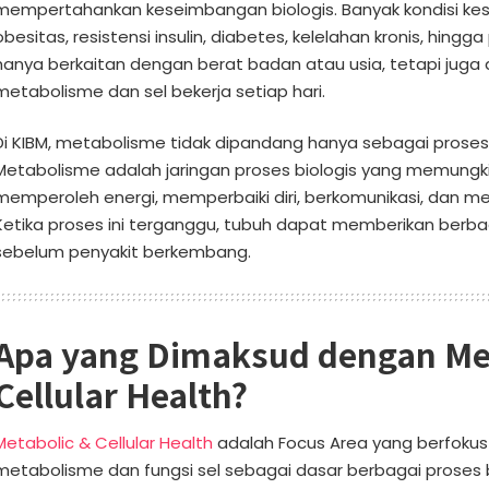
mempertahankan keseimbangan biologis. Banyak kondisi kes
obesitas, resistensi insulin, diabetes, kelelahan kronis, hing
hanya berkaitan dengan berat badan atau usia, tetapi jug
metabolisme dan sel bekerja setiap hari.
Di KIBM, metabolisme tidak dipandang hanya sebagai proses
Metabolisme adalah jaringan proses biologis yang memungki
memperoleh energi, memperbaiki diri, berkomunikasi, dan me
Ketika proses ini terganggu, tubuh dapat memberikan berbag
sebelum penyakit berkembang.
Apa yang Dimaksud dengan Me
Cellular Health?
Metabolic & Cellular Health
adalah Focus Area yang berfoku
metabolisme dan fungsi sel sebagai dasar berbagai proses b