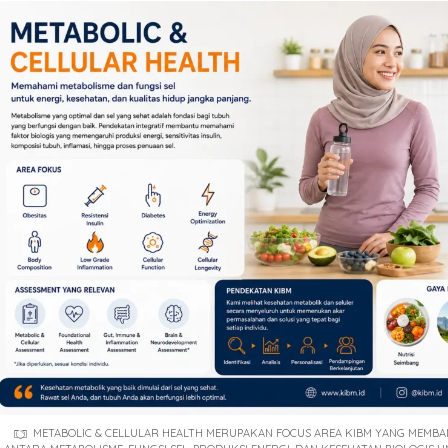
METABOLIC & CELLULAR HEALTH MERUPAKAN FOCUS AREA KIBM YANG MEM