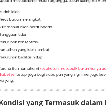
Apabila metabolisme mulai terganggu, tubuh sering kali mem
Mudah lelah
Berat badan meningkat
Sulit menurunkan berat badan
Gangguan tidur
Penurunan konsentrasi
Pemulihan yang lebih lambat
Penurunan kualitas hidup
Karena itu, memahami
kesehatan metabolik bukan hanya pe
diabetes
, tetapi juga bagi siapa pun yang ingin menjaga ke
panjang.
Kondisi yang Termasuk dalam 