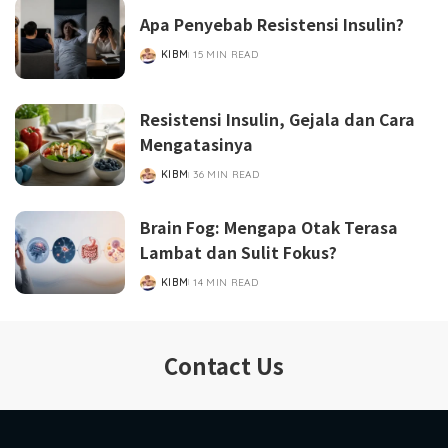
Apa Penyebab Resistensi Insulin?
KIBM
15 MIN READ
POSTED
BY
Resistensi Insulin, Gejala dan Cara
Mengatasinya
KIBM
36 MIN READ
POSTED
BY
Brain Fog: Mengapa Otak Terasa
Lambat dan Sulit Fokus?
KIBM
14 MIN READ
POSTED
BY
Contact Us