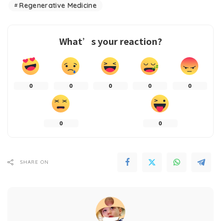
Regenerative Medicine
What’s your reaction?
0
0
0
0
0
0
0
SHARE ON