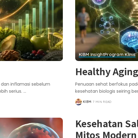
KIBM Insight
Program Klinis
Healthy Aging
 dan inflamasi sebelum
Penuaan sehat berfokus pada
ih serius.
...
kesehatan biologis seiring 
KIBM
7 MIN READ
POSTED
BY
Kesehatan Sal
Mitos Modern 