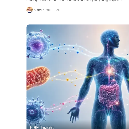
KIBM
6 MIN READ
POSTED
BY
KIBM Insight