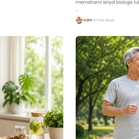
memahami sinyal biologis tu
...
KIBM
37 MIN READ
POSTED
BY