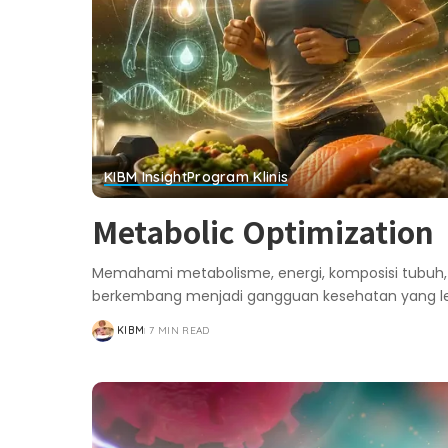
KIBM Insight
Program Klinis
Metabolic Optimization
Memahami metabolisme, energi, komposisi tubuh,
berkembang menjadi gangguan kesehatan yang leb
KIBM
7 MIN READ
POSTED
BY