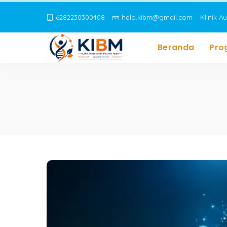
6282230300408
halo.kibm@gmail.com
Klinik A
Beranda
Pro