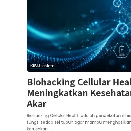
KIBM Insight
Biohacking Cellular Hea
Meningkatkan Kesehatan
Akar
Biohacking Cellular Health adalah pendekatan il
fungsi setiap sel tubuh agar mampu menghasilkan
kerusakan,
...