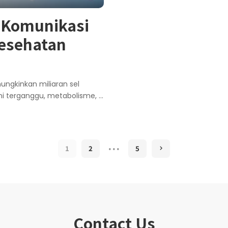
a Komunikasi
Kesehatan
ungkinkan miliaran sel
ini terganggu, metabolisme,
...
…
1
2
5
Contact Us