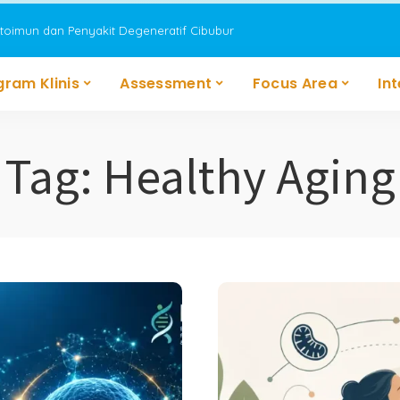
utoimun dan Penyakit Degeneratif Cibubur
gram Klinis
Assessment
Focus Area
In
Tag:
Healthy Aging