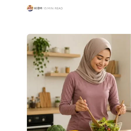
KIBM
15 MIN READ
POSTED
BY