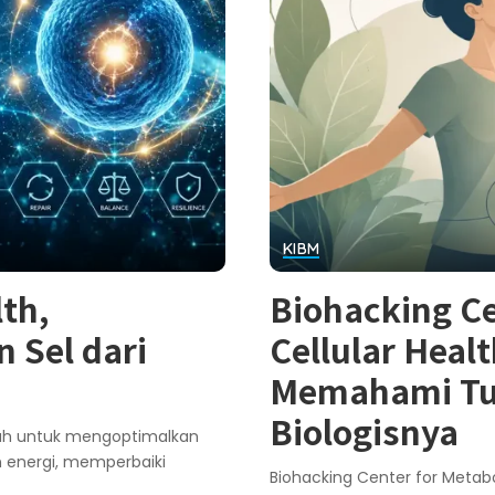
KIBM
lth,
Biohacking Ce
 Sel dari
Cellular Heal
Memahami Tub
Biologisnya
miah untuk mengoptimalkan
 energi, memperbaiki
Biohacking Center for Metab