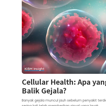
KIBM Insight
Cellular Health: Apa yang
Balik Gejala?
Banyak gejala muncul jauh sebelum penyakit terdiag
sering kali telah memberikan sinyal yang layak
...