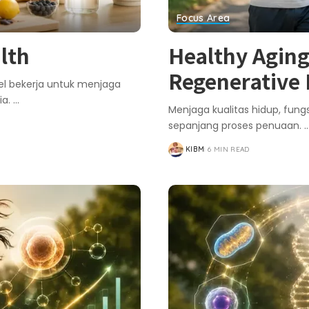
Focus Area
lth
Healthy Aging
Regenerative
l bekerja untuk menjaga
ia.
...
Menjaga kualitas hidup, fungs
sepanjang proses penuaan.
..
KIBM
6 MIN READ
POSTED
BY