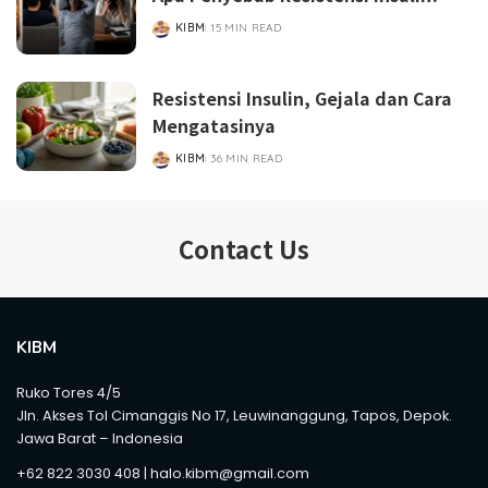
KIBM
15 MIN READ
POSTED
BY
Resistensi Insulin, Gejala dan Cara
Mengatasinya
KIBM
36 MIN READ
POSTED
BY
Contact Us
KIBM
Ruko Tores 4/5
Jln. Akses Tol Cimanggis No 17, Leuwinanggung, Tapos, Depok.
Jawa Barat – Indonesia
+62 822 3030 408 | halo.kibm@gmail.com