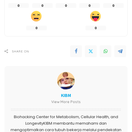
0
0
0
0
0
0
0
SHARE ON
KIBM
View More Posts
Biohacking Center for Metabolism, Cellular Health, and
LongevityKIBM membantu memahami dan
mengoptimalkan cara tubuh bekerja melalui pendekatan