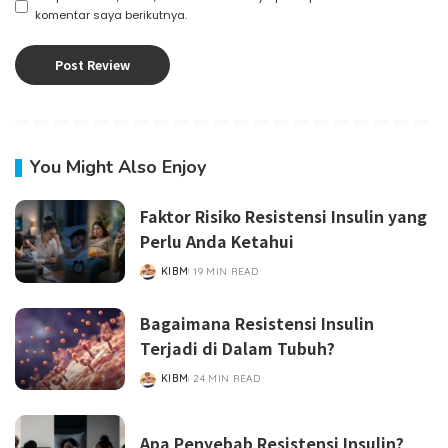
komentar saya berikutnya.
You Might Also Enjoy
Faktor Risiko Resistensi Insulin yang
Perlu Anda Ketahui
KIBM
19 MIN READ
POSTED
BY
Bagaimana Resistensi Insulin
Terjadi di Dalam Tubuh?
KIBM
24 MIN READ
POSTED
BY
Apa Penyebab Resistensi Insulin?