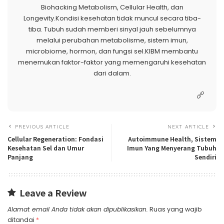
Biohacking Metabolism, Cellular Health, dan
Longevity.Kondisi kesehatan tidak muncul secara tiba-
tiba. Tubuh sudah memberi sinyal jauh sebelumnya
melalui perubahan metabolisme, sistem imun,
microbiome, hormon, dan fungsi sel.KIBM membantu
menemukan faktor-faktor yang memengaruhi kesehatan
dari dalam.
PREVIOUS ARTICLE
NEXT ARTICLE
Cellular Regeneration: Fondasi
Autoimmune Health, Sistem
Kesehatan Sel dan Umur
Imun Yang Menyerang Tubuh
Panjang
Sendiri
Leave a Review
Alamat email Anda tidak akan dipublikasikan.
Ruas yang wajib
ditandai
*