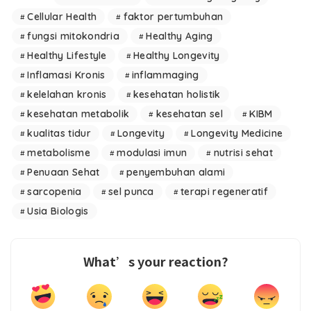
Cellular Health
faktor pertumbuhan
fungsi mitokondria
Healthy Aging
Healthy Lifestyle
Healthy Longevity
Inflamasi Kronis
inflammaging
kelelahan kronis
kesehatan holistik
kesehatan metabolik
kesehatan sel
KIBM
kualitas tidur
Longevity
Longevity Medicine
metabolisme
modulasi imun
nutrisi sehat
Penuaan Sehat
penyembuhan alami
sarcopenia
sel punca
terapi regeneratif
Usia Biologis
What’s your reaction?