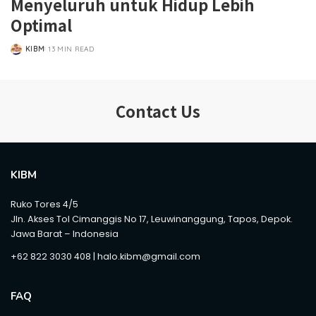
Menyeluruh untuk Hidup Lebih
Optimal
KIBM
13 MIN READ
POSTED
BY
Contact Us
KIBM
Ruko Tores 4/5
Jln. Akses Tol Cimanggis No 17, Leuwinanggung, Tapos, Depok.
Jawa Barat – Indonesia
+62 822 3030 408 | halo.kibm@gmail.com
FAQ