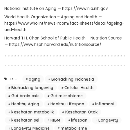
National Institute on Aging —
https://www.nia.nih.gov
World Health Organization – Ageing and Health —
https://www.who.int/news-room/fact-sheets/detail/ageing-
and-health
Harvard T.H. Chan School of Public Health – Nutrition Source
—
https://www.hsph.harvard.edu/nutritionsource/
aging
Biohacking Indonesia
TAGS:
Biohacking longevity
Cellular Health
Gut brain axis
Gut microbiome
Healthy Aging
Healthy Lifespan
inflamasi
kesehatan metabolik
Kesehatan Otak
kesehatan sel
KIBM
lifespan
Longevity
Longevity Medicine
metabolisme