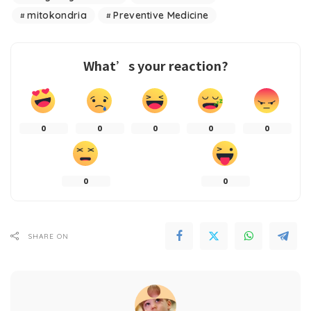
mitokondria
Preventive Medicine
What’s your reaction?
0
0
0
0
0
0
0
SHARE ON