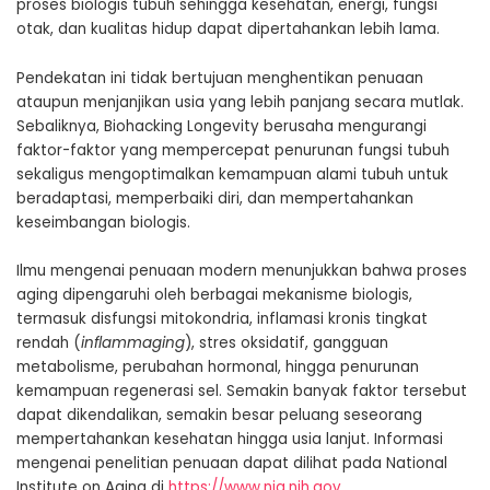
proses biologis tubuh sehingga kesehatan, energi, fungsi
otak, dan kualitas hidup dapat dipertahankan lebih lama.
Pendekatan ini tidak bertujuan menghentikan penuaan
ataupun menjanjikan usia yang lebih panjang secara mutlak.
Sebaliknya, Biohacking Longevity berusaha mengurangi
faktor-faktor yang mempercepat penurunan fungsi tubuh
sekaligus mengoptimalkan kemampuan alami tubuh untuk
beradaptasi, memperbaiki diri, dan mempertahankan
keseimbangan biologis.
Ilmu mengenai penuaan modern menunjukkan bahwa proses
aging dipengaruhi oleh berbagai mekanisme biologis,
termasuk disfungsi mitokondria, inflamasi kronis tingkat
rendah (
inflammaging
), stres oksidatif, gangguan
metabolisme, perubahan hormonal, hingga penurunan
kemampuan regenerasi sel. Semakin banyak faktor tersebut
dapat dikendalikan, semakin besar peluang seseorang
mempertahankan kesehatan hingga usia lanjut. Informasi
mengenai penelitian penuaan dapat dilihat pada National
Institute on Aging di
https://www.nia.nih.gov
.