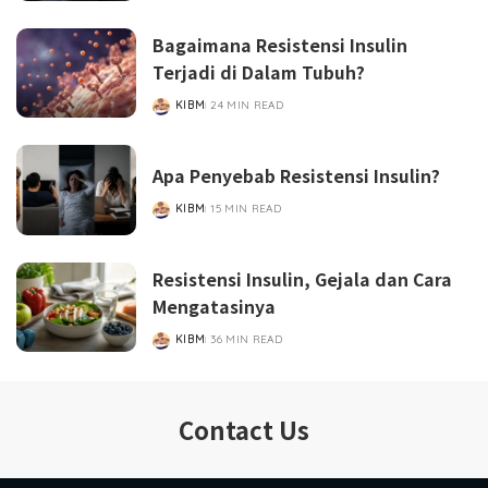
BY
Bagaimana Resistensi Insulin
Terjadi di Dalam Tubuh?
KIBM
24 MIN READ
POSTED
BY
Apa Penyebab Resistensi Insulin?
KIBM
15 MIN READ
POSTED
BY
Resistensi Insulin, Gejala dan Cara
Mengatasinya
KIBM
36 MIN READ
POSTED
BY
Contact Us