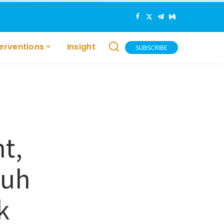
terventions
Insight
SUBSCRIBE
t,
ruh
k