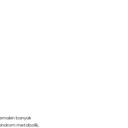
emakin banyak
sindrom metabolik,