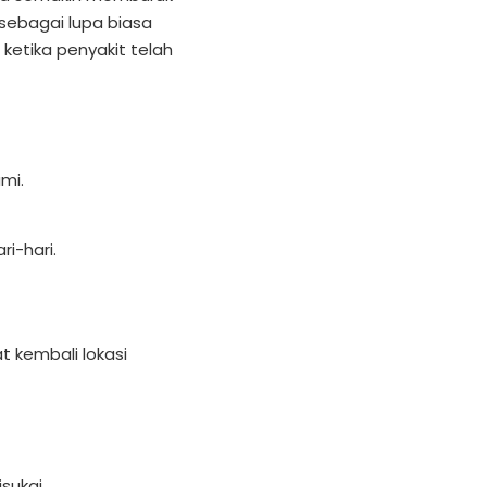
 sebagai lupa biasa
etika penyakit telah
mi.
i-hari.
 kembali lokasi
sukai.