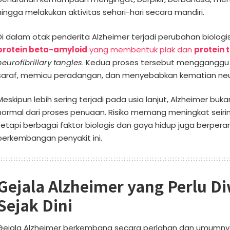
hingga melakukan aktivitas sehari-hari secara mandiri.
Di dalam otak penderita Alzheimer terjadi perubahan biolo
protein beta-amyloid
yang membentuk plak dan
protein 
neurofibrillary tangles
. Kedua proses tersebut mengganggu 
saraf, memicu peradangan, dan menyebabkan kematian neu
Meskipun lebih sering terjadi pada usia lanjut, Alzheimer bu
normal dari proses penuaan. Risiko memang meningkat seiri
tetapi berbagai faktor biologis dan gaya hidup juga berper
perkembangan penyakit ini.
Gejala Alzheimer yang Perlu D
Sejak Dini
Gejala Alzheimer berkembang secara perlahan dan umumn