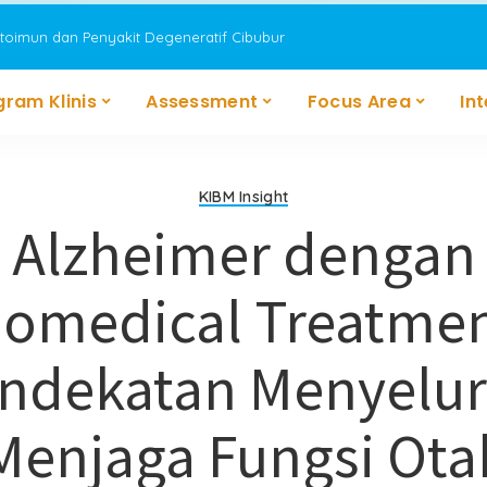
utoimun dan Penyakit Degeneratif Cibubur
gram Klinis
Assessment
Focus Area
In
KIBM Insight
Alzheimer dengan
iomedical Treatmen
ndekatan Menyelu
Menjaga Fungsi Ota