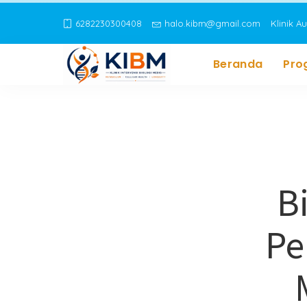
6282230300408
halo.kibm@gmail.com
Klinik A
Beranda
Pro
B
Pe