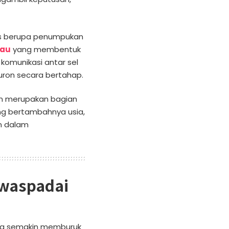
gis berupa penumpukan
tau
yang membentuk
komunikasi antar sel
ron secara bertahap.
kan merupakan bagian
ng bertambahnya usia,
an dalam
iwaspadai
ya semakin memburuk