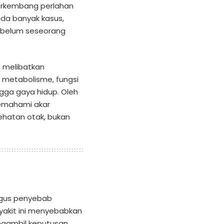
erkembang perlahan
da banyak kasus,
sebelum seseorang
a melibatkan
n metabolisme, fungsi
hingga gaya hidup. Oleh
emahami akar
hatan otak, bukan
ligus penyebab
nyakit ini menyebabkan
gambil keputusan,