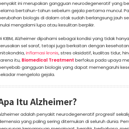
penyakit ini merupakan gangguan neurodegeneratif yang b
selama bertahun-tahun sebelum gejala pertama muncul. Pa
perubahan biologis di dalam otak sudah berlangsung jauh 
mulai mengalami lupa atau kesulitan berpikir.
Di KIBM, Alzheimer dipahami sebagai kondisi yang tidak hany
kerusakan sel saraf, tetapi juga berkaitan dengan kesehata
mitokondria,
inflamasi kronis
, stres oksidatif, kualitas tidur, 
karena itu,
Biomedical Treatment
berfokus pada upaya m
penyebab gangguan biologis yang dapat memengaruhi kese
sekadar mengelola gejala.
Apa Itu Alzheimer?
Alzheimer adalah penyakit neurodegeneratif progresif seka
demensia yang paling sering ditemukan di seluruh dunia. Pe
penurunan kemampuan mengingat, berpikir, berbahasa, men