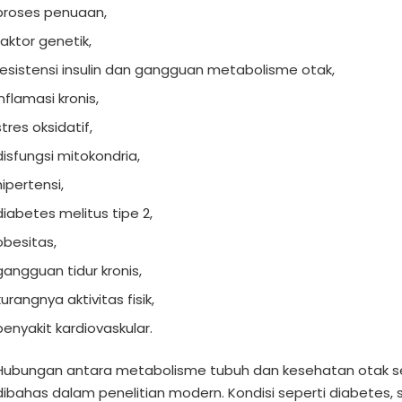
proses penuaan,
faktor genetik,
resistensi insulin dan gangguan metabolisme
otak,
inflamasi kronis,
stres oksidatif,
disfungsi mitokondria,
hipertensi,
diabetes melitus tipe 2,
obesitas,
gangguan tidur kronis,
kurangnya aktivitas fisik,
penyakit kardiovaskular.
Hubungan antara metabolisme tubuh dan kesehatan otak s
dibahas dalam penelitian modern. Kondisi seperti diabetes, 