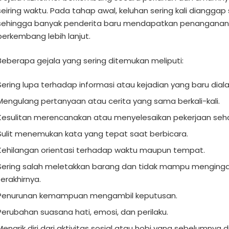
seiring waktu. Pada tahap awal, keluhan sering kali dianggap
sehingga banyak penderita baru mendapatkan penanganan k
berkembang lebih lanjut.
Beberapa gejala yang sering ditemukan meliputi:
Sering lupa terhadap informasi atau kejadian yang baru diala
Mengulang pertanyaan atau cerita yang sama berkali-kali.
Kesulitan merencanakan atau menyelesaikan pekerjaan sehar
Sulit menemukan kata yang tepat saat berbicara.
Kehilangan orientasi terhadap waktu maupun tempat.
Sering salah meletakkan barang dan tidak mampu mengingat
terakhirnya.
Penurunan kemampuan mengambil keputusan.
Perubahan suasana hati, emosi, dan perilaku.
Menarik diri dari aktivitas sosial atau hobi yang sebelumnya di