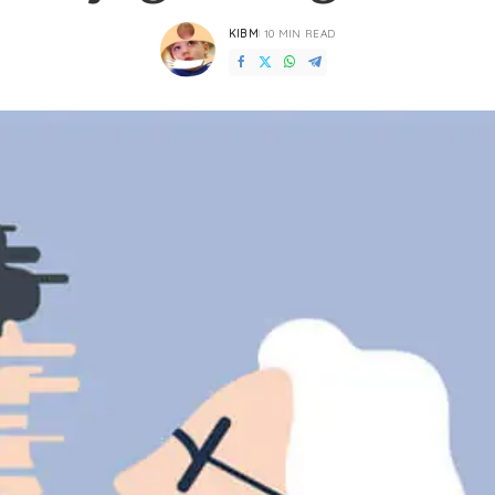
KIBM
10 MIN READ
POSTED
BY