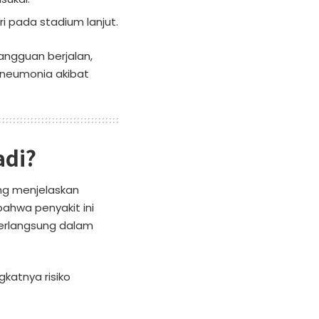
 pada stadium lanjut.
angguan berjalan,
 pneumonia akibat
adi?
ng menjelaskan
bahwa penyakit ini
berlangsung dalam
katnya risiko