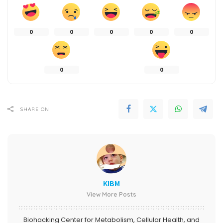
0
0
0
0
0
0
0
SHARE ON
KIBM
View More Posts
Biohacking Center for Metabolism, Cellular Health, and