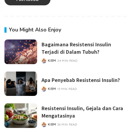
You Might Also Enjoy
Bagaimana Resistensi Insulin
Terjadi di Dalam Tubuh?
KIBM
24 MIN READ
POSTED
BY
Apa Penyebab Resistensi Insulin?
KIBM
15 MIN READ
POSTED
BY
Resistensi Insulin, Gejala dan Cara
Mengatasinya
KIBM
36 MIN READ
POSTED
BY