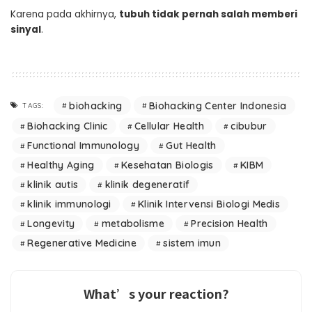
Karena pada akhirnya,
tubuh tidak pernah salah memberi
sinyal
.
biohacking
Biohacking Center Indonesia
TAGS:
Biohacking Clinic
Cellular Health
cibubur
Functional Immunology
Gut Health
Healthy Aging
Kesehatan Biologis
KIBM
klinik autis
klinik degeneratif
klinik immunologi
Klinik Intervensi Biologi Medis
Longevity
metabolisme
Precision Health
Regenerative Medicine
sistem imun
What’s your reaction?