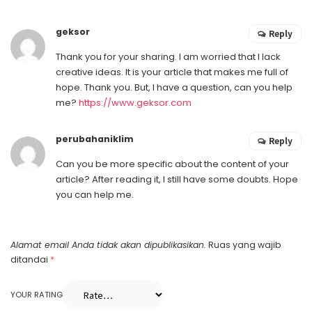
geksor
Reply
Thank you for your sharing. I am worried that I lack
creative ideas. It is your article that makes me full of
hope. Thank you. But, I have a question, can you help
me?
https://www.geksor.com
perubahaniklim
Reply
Can you be more specific about the content of your
article? After reading it, I still have some doubts. Hope
you can help me.
Alamat email Anda tidak akan dipublikasikan.
Ruas yang wajib
ditandai
*
YOUR RATING