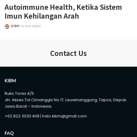
Autoimmune Health, Ketika Sistem
Imun Kehilangan Arah
KIBM
15 MIN READ
POSTED
BY
Contact Us
KIBM
Ruko Tores 4/5
Jln. Akses Tol Cimanggis No 17, Leuwinanggung, Tapos, Depok.
Jawa Barat – Indonesia
+62 822 3030 408 | halo.kibm@gmail.com
FAQ