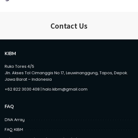
POSTED
BY
Contact Us
KIBM
Ruko Tores 4/5
Jln. Akses Tol Cimanggis No 17, Leuwinanggung, Tapos, Depok.
Jawa Barat – Indonesia
+62 822 3030 408 | halo.kibm@gmail.com
FAQ
DNA Array
FAQ KIBM