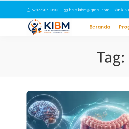
6282230300408
halo.kibm@gmail.com
Klinik A
Beranda
Pro
Tag: