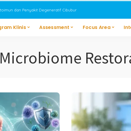
utoimun dan Penyakit Degeneratif Cibubur
gram Klinis
Assessment
Focus Area
In
Microbiome Restor