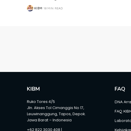
KIBM
18 MIN READ
POSTED
BY
KIBM
FAQ
Ruko Tores 4/5
DNA Arr
Jln. Akses Tol Cimanggis No 17,
FAQ KIB
Leuwinanggung, Tapos, Depok.
Jawa Barat – Indonesia
Laborat
+62 822 3030 408 |
Kebijakan