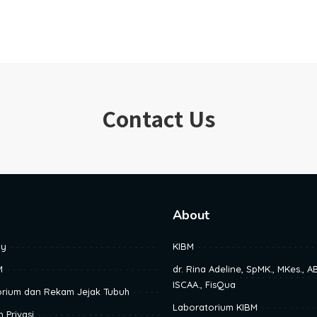
Contact Us
About
ay
KIBM
M
dr. Rina Adeline, SpMK., MKes., 
ISCAA., FisQua
orium dan Rekam Jejak Tubuh
Laboratorium KIBM
 Privasi