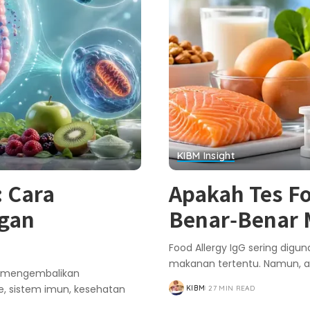
KIBM Insight
: Cara
Apakah Tes Fo
gan
Benar‑Benar
Food Allergy IgG sering dig
makanan tertentu. Namun, a
k mengembalikan
, sistem imun, kesehatan
KIBM
27 MIN READ
POSTED
BY